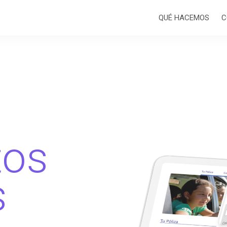
QUÉ HACEMOS
C
tos
s