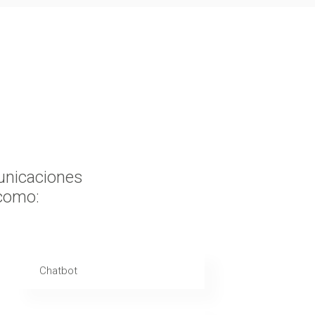
municaciones
 como:
Chatbot